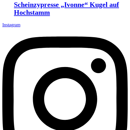
Scheinzypresse „Ivonne“ Kugel auf
Hochstamm
Instagram