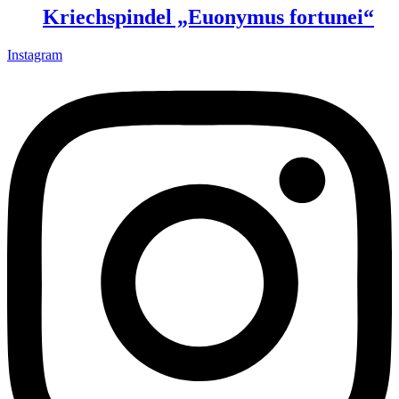
Kriechspindel „Euonymus fortunei“
Instagram